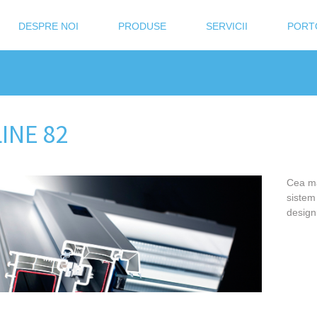
DESPRE NOI
PRODUSE
SERVICII
PORT
LINE 82
Cea ma
sistem
design
În realizarea lucrărilor la sediul fi
am apreciat la Slavterm Glass
profesionalismul și punctualitatea