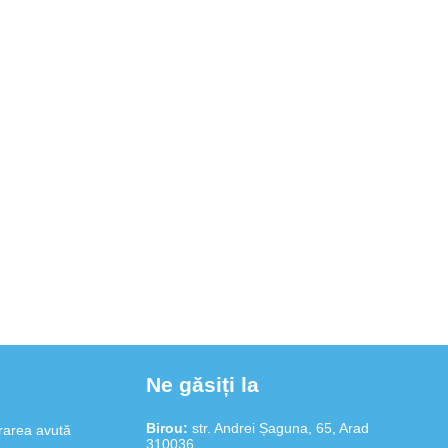
rarea avută
li, lucrează
ve SRL
tudinea și
ecutată
nda și
n
rmei noastre,
 de care au
Ne găsiți la
Birou:
str. Andrei Șaguna, 65, Arad
rarea avută
310036