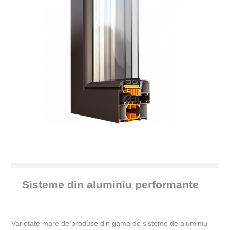
JALUZELE INTERIOARE
PERETI CORTINĂ
RULOURI
SITE ANTIINSECTE
TÂMPLĂRIE ALUMINIU
TÂMPLĂRIE PVC VEKA
UȘI GARAJ SECȚIONALE
Sisteme din aluminiu performante
Varietate mare de produse din gama de sisteme de aluminiu