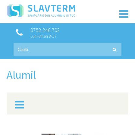
0752 246 702
Luni-Vineri 8-17
Alumil
PRODUSE
GLAFURI