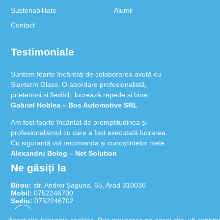
Alexandru Bolog – Net Solution
Sustenabilitate
Alumil
Contact
În realizarea lucrărilor la sediul firmei noastre, am
apreciat la Slavterm Glass profesionalismul și
punctualitatea de care au dat dovadă.
Testimoniale
Seculici Gheorghe – Proiect SA
Suntem foarte încântați de colaborarea avută cu
Slavterm Glass. O abordare profesionalistă,
prietenoși și flexibili, lucrează repede și bine.
Gabriel Hoblea – Bos Automotive SRL
Am fost foarte încântat de promptitudinea și
profesionalismul cu care a fost executată lucrarea.
Cu siguranță voi recomanda și cunoștințelor mele.
Alexandru Bolog – Net Solution
Ne găsiți la
În realizarea lucrărilor la sediul firmei noastre, am
apreciat la Slavterm Glass profesionalismul și
Birou:
str. Andrei Șaguna, 65, Arad 310036
punctualitatea de care au dat dovadă.
Mobil:
0752246700
Sediu:
0752246702
Seculici Gheorghe – Proiect SA