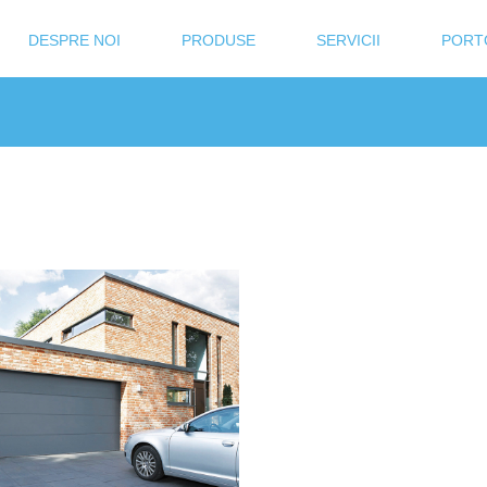
DESPRE NOI
PRODUSE
SERVICII
PORT
În realizarea lucrărilor la sediul fi
am apreciat la Slavterm Glass
profesionalismul și punctualitatea