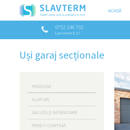
ACASĂ
0752 246 702
Luni-Vineri 8-17
Uși garaj secționale
PRODUSE
GLAFURI
JALUZELE INTERIOARE
PERETI CORTINĂ