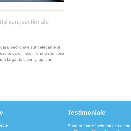
dat dovadă.
Seculici Gheorghe – Proiect SA
Uși garaj secționale
Suntem foarte încântați de colabo
cu Slavterm Glass. O abordare
profesionalistă, prietenoși și flexibi
repede și bine.
Gabriel Hoblea – Bos Automoti
 garaj secționale sunt elegante și
esc oricărui imobil, fiind disponibile
Am fost foarte încântat de prompti
mă largă de culori și opțiuni.
profesionalismul cu care a fost ex
lucrarea. Cu siguranță voi recoma
cunoștințelor mele.
Alexandru Bolog – Net Solutio
În realizarea lucrărilor la sediul fi
am apreciat la Slavterm Glass
profesionalismul și punctualitatea
dat dovadă.
e
Testimoniale
Seculici Gheorghe – Proiect SA
secte
Suntem foarte încântați de colabo