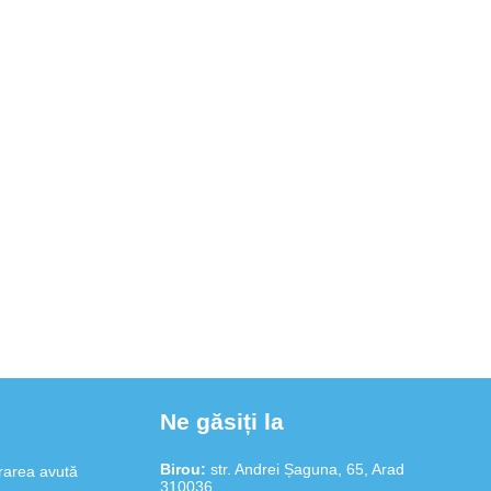
rarea avută
li, lucrează
ve SRL
tudinea și
ecutată
nda și
n
rmei noastre,
 de care au
Ne găsiți la
Birou:
str. Andrei Șaguna, 65, Arad
rarea avută
310036