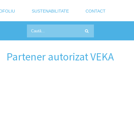
OFOLIU
SUSTENABILITATE
CONTACT
Partener autorizat VEKA
rmei noastre,
 de care au